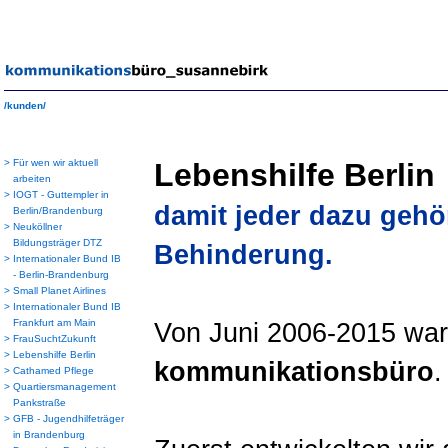
/kunden/
>
Für wen wir aktuell
Lebenshilfe Berlin
arbeiten
>
IOGT - Guttempler in
damit jeder dazu geh
Berlin/Brandenburg
>
Neuköllner
Bildungsträger DTZ
Behinderung.
>
Internationaler Bund IB
- Berlin-Brandenburg
>
Small Planet Airlines
>
Internationaler Bund IB
Frankfurt am Main
Von Juni 2006-2015 war
>
FrauSuchtZukunft
>
Lebenshilfe Berlin
kommunikationsbüro
.
>
Cathamed Pflege
>
Quartiersmanagement
Pankstraße
>
GFB - Jugendhilfeträger
in Brandenburg