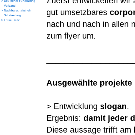
Zuerst entwickelten wi
>
Deutscher Fundraising
Verband
gut umsetzbares
corpor
>
Nachbarschaftsheim
Schöneberg
>
Lotse Berlin
nach und nach in allen 
zum flyer um.
___________________
Ausgewählte projekte 
> Entwicklung
slogan
.
Ergebnis:
damit jeder 
Diese aussage trifft am