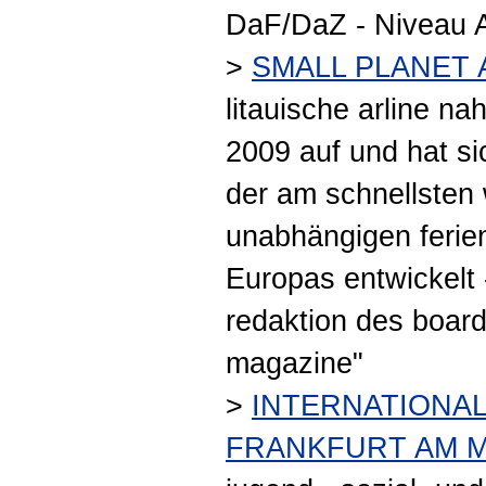
DaF/DaZ - Niveau A
>
SMALL PLANET 
litauische arline na
2009 auf und hat si
der am schnellste
unabhängigen ferien
Europas entwickelt 
redaktion des boar
magazine"
>
INTERNATIONAL
FRANKFURT AM M