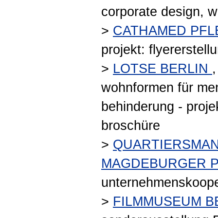
corporate design, 
>
CATHAMED PFL
projekt: flyererstell
>
LOTSE BERLIN
,
wohnformen für me
behinderung - proje
broschüre
>
QUARTIERSMA
MAGDEBURGER P
unternehmenskoope
>
FILMMUSEUM B