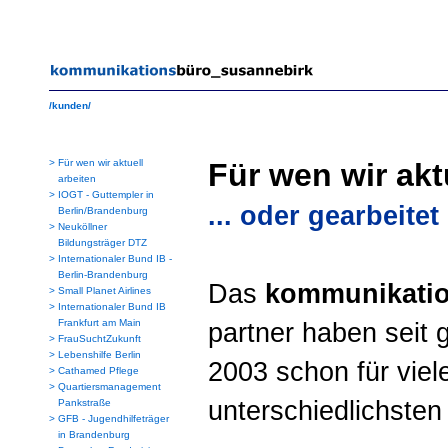
/kunden/
>
Für wen wir aktuell
Für wen wir akt
arbeiten
>
IOGT - Guttempler in
... oder gearbeite
Berlin/Brandenburg
>
Neuköllner
Bildungsträger DTZ
>
Internationaler Bund IB -
Berlin-Brandenburg
Das
kommunikati
>
Small Planet Airlines
>
Internationaler Bund IB
Frankfurt am Main
partner haben seit 
>
FrauSuchtZukunft
>
Lebenshilfe Berlin
2003 schon für vie
>
Cathamed Pflege
>
Quartiersmanagement
unterschiedlichsten
Pankstraße
>
GFB - Jugendhilfeträger
in Brandenburg