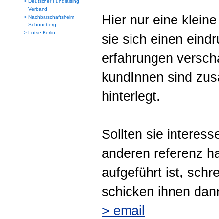
>
Deutscher Fundraising
Verband
Hier nur eine klein
>
Nachbarschaftsheim
Schöneberg
>
Lotse Berlin
sie sich einen eind
erfahrungen verscha
kundInnen sind zusä
hinterlegt.
Sollten sie interess
anderen referenz ha
aufgeführt ist, schr
schicken ihnen dan
> email