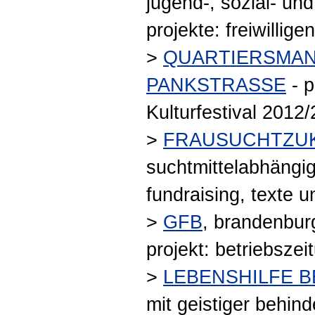
jugend-, sozial- und
projekte: freiwillige
>
QUARTIERSMA
PANKSTRASSE
- p
Kulturfestival 2012
>
FRAUSUCHTZU
suchtmittelabhängig
fundraising, texte 
>
GFB
, brandenburg
projekt: betriebszei
>
LEBENSHILFE 
mit geistiger behind