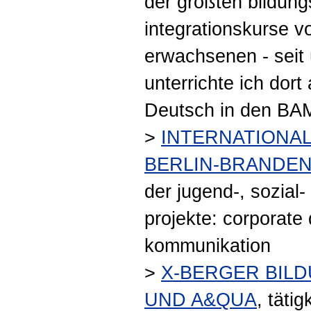
der größten bildung
integrationskurse v
erwachsenen - seit 
unterrichte ich dort
Deutsch in den BAM
>
INTERNATIONAL
BERLIN-BRANDE
der jugend-, sozial-
projekte: corporate
kommunikation
>
X-BERGER BIL
UND A&QUA
, täti