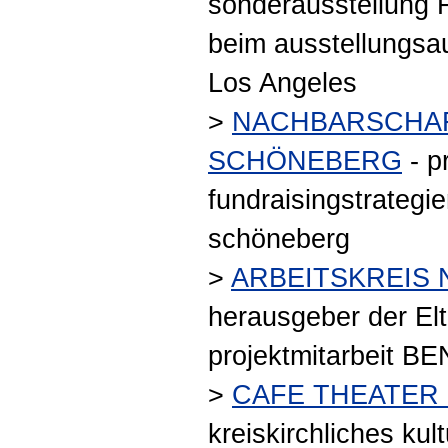
sonderausstellung F
beim ausstellungsau
Los Angeles
>
NACHBARSCHA
SCHÖNEBERG
- pr
fundraisingstrategie
schöneberg
>
ARBEITSKREIS
herausgeber der Elt
projektmitarbeit BE
>
CAFE THEATER
kreiskirchliches kul